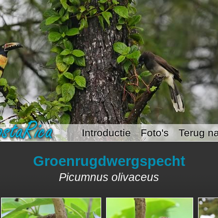
Introductie
Foto's
Terug na
Groenrugdwergspecht
Picumnus olivaceus