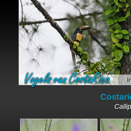
I
Costari
Calli