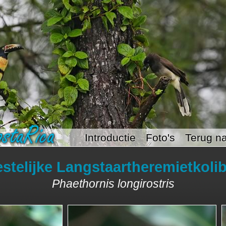
Introductie
Foto's
Terug na
stelijke Langstaartheremietkolib
Phaethornis longirostris