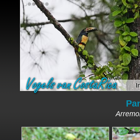
I
Pa
Arremon