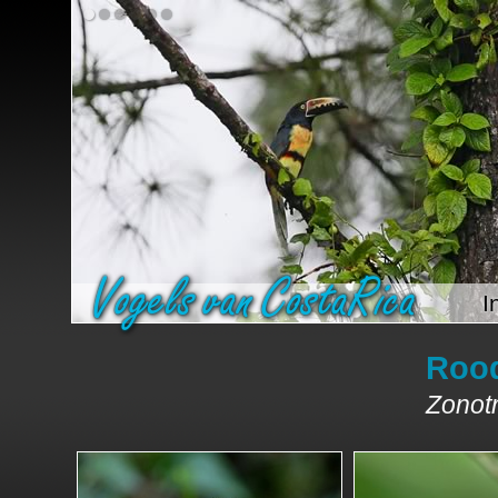
I
Roo
Zonotr