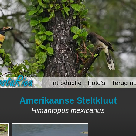
Introductie
Foto's
Terug na
Amerikaanse Steltkluut
Himantopus mexicanus