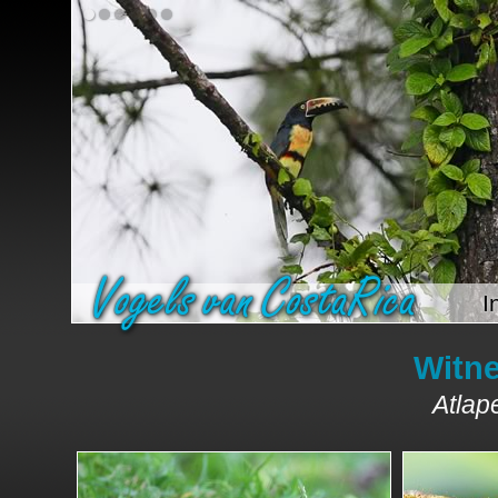
I
Witne
Atlap