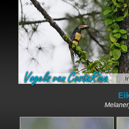
I
Ei
Melaner