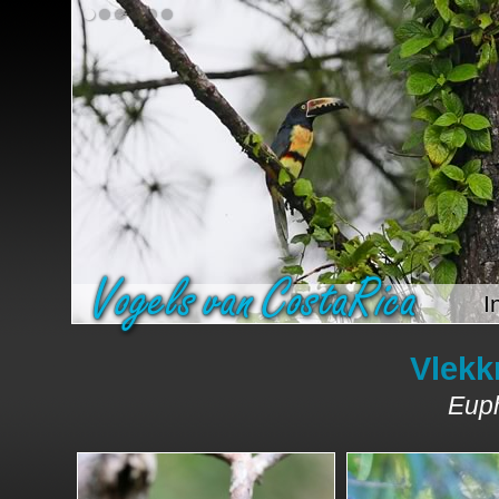
I
Vlekk
Euph