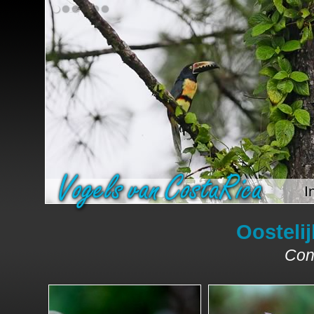
I
Oosteli
Con