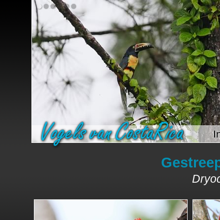
I
Gestree
Dryoc