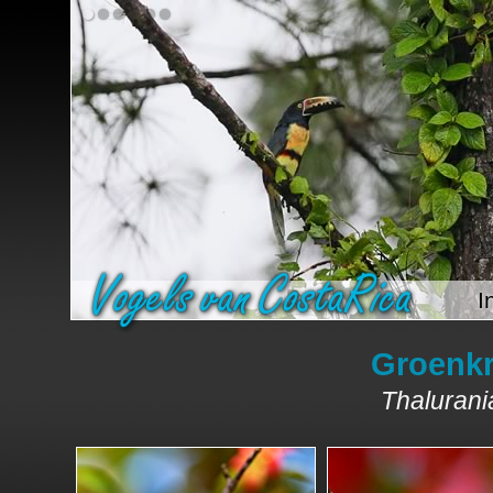
I
Groenk
Thalurani