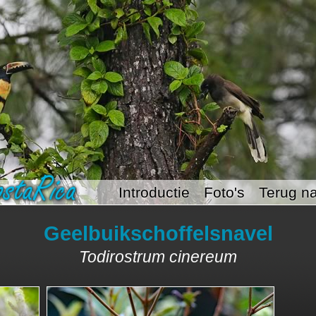
Introductie
Foto's
Terug na
Geelbuikschoffelsnavel
Todirostrum cinereum