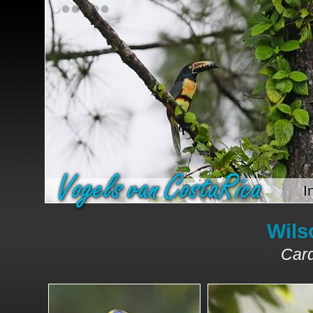
I
Wils
Card