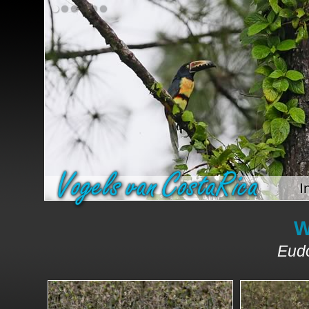
I
W
Eud