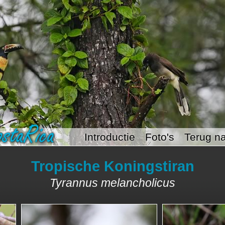
Introductie
Foto's
Terug na
Tropische Koningstiran
Tyrannus melancholicus