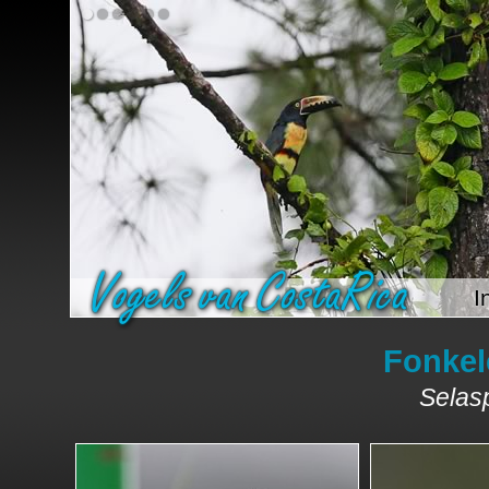
I
Fonkel
Selasp